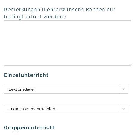
Bemer­kun­gen (Leh­rer­wün­sche kön­nen nur
bedingt erfüllt werden.)
Ein­zel­un­ter­richt


Grup­pen­un­ter­richt