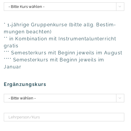

* 1‑jährige Grup­pen­kur­se (bit­te allg. Bestim­
mun­gen beachten)
** in Kom­bi­na­ti­on mit Instru­men­tal­un­ter­richt
gratis
*** Semes­ter­kurs mit Beginn jeweils im August
**** Semes­ter­kurs mit Beginn jeweils im
Januar
Ergän­zungs­kurs
