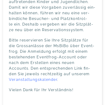
auf­tre­ten­den Kin­der und Jugend­li­chen.
Damit wir die­se Vor­ga­ben zuver­läs­sig ein­
hal­ten kön­nen, füh­ren wir neu eine ver­
bind­li­che Besu­cher- und Platz­kon­trol­
le ein. Des­halb ver­ge­ben wir die Sitz­plät­
ze neu über ein Reservationssystem.
Bit­te reser­vie­ren Sie Ihre Sitz­plät­ze für
die Gross­an­läs­se der MsBi­Bo über Event­
frog. Die Anmel­dung erfolgt mit einem
bestehen­den Event­frog-Account oder
nach dem Erstel­len eines neu­en
Accounts. Den ent­spre­chen­den Link fin­
den Sie jeweils recht­zei­tig auf unse­rem
Ver­an­stal­tungs­ka­len­der
.
Vie­len Dank für Ihr Verständnis!