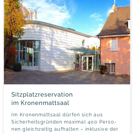
Sitzplatzreservation
im Kronenmattsaal
Im Kro­nen­matt­saal dür­fen sich aus
Sicher­heits­grün­den maxi­mal 400 Per­so­
nen gleich­zei­tig auf­hal­ten – inklu­si­ve der