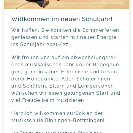
Willkommen im neuen Schuljahr!
Wir hof­fen, Sie konn­ten die Som­mer­fe­ri­en
genies­sen und star­ten mit neu­er Ener­gie
ins Schul­jahr 2026/27.
Wir freu­en uns auf ein abwechs­lungs­rei­
ches musi­ka­li­sches Jahr vol­ler Begeg­nun­
gen, gemein­sa­mer Erleb­nis­se und beson­
de­rer Höhe­punk­te. Allen Schü­le­rin­nen
und Schü­lern, Eltern und Lehr­per­so­nen
wün­schen wir einen gelun­ge­nen Start und
viel Freu­de beim Musizieren.
Herz­lich will­kom­men zurück an der
Musik­schu­le Binningen-Bottmingen!