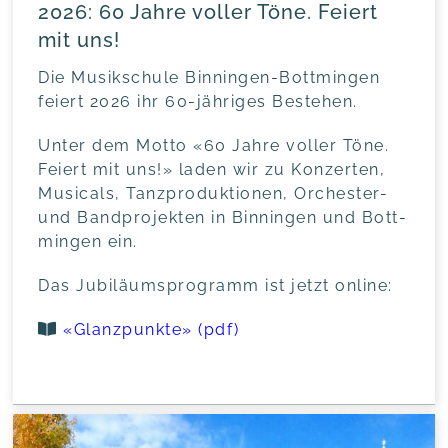
2026: 60 Jahre voller Töne. Feiert
mit uns!
Die Musik­schu­le Bin­ningen-Bott­mingen
fei­ert 2026 ihr 60-jäh­ri­ges Bestehen.
Unter dem Mot­to «60 Jah­re vol­ler Töne.
Fei­ert mit uns!» laden wir zu Kon­zer­ten,
Musi­cals, Tanz­pro­duk­tio­nen, Orches­ter-
und Band­pro­jek­ten in Bin­ningen und Bott­
mingen ein.
Das Jubi­lä­ums­pro­gramm ist jetzt online:
«Glanz­punk­te» (pdf)