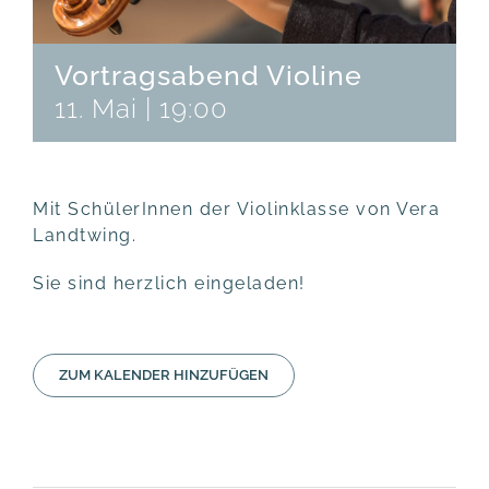
Vortragsabend Violine
11. Mai | 19:00
Mit Schü­le­rIn­nen der Vio­link­las­se von Vera
Landtwing.
Sie sind herz­lich eingeladen!
ZUM KALENDER HINZUFÜGEN